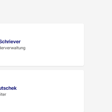
Schriever
derverwaltung
Butschek
iter