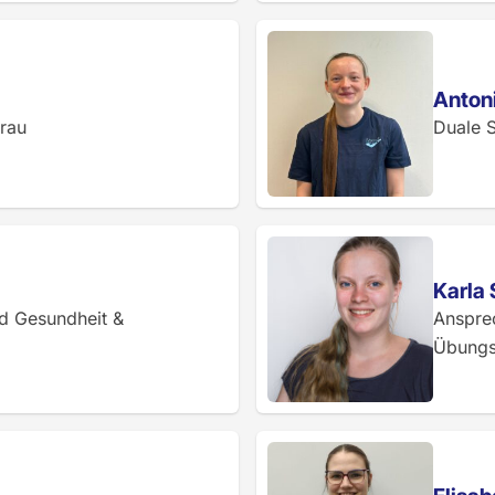
Antoni
frau
Duale 
Karla
nd Gesundheit &
Anspre
Übungsl