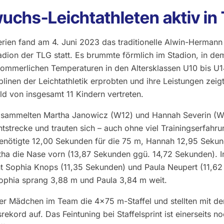
chs-Leichtathleten aktiv in 
ien fand am 4. Juni 2023 das traditionelle Alwin-Hermann L
adion der TLG statt. Es brummte förmlich im Stadion, in de
sommerlichen Temperaturen in den Altersklassen U10 bis U1
plinen der Leichtathletik erprobten und ihre Leistungen zei
ld von insgesamt 11 Kindern vertreten.
14 sammelten Martha Janowicz (W12) und Hannah Severin (W
ntstrecke und trauten sich – auch ohne viel Trainingserfahr
enötigte 12,00 Sekunden für die 75 m, Hannah 12,95 Sekun
tha die Nase vorn (13,87 Sekunden ggü. 14,72 Sekunden). 
t Sophia Knops (11,35 Sekunden) und Paula Neupert (11,6
ophia sprang 3,88 m und Paula 3,84 m weit.
er Mädchen im Team die 4x75 m-Staffel und stellten mit der
ekord auf. Das Feintuning bei Staffelsprint ist einerseits n