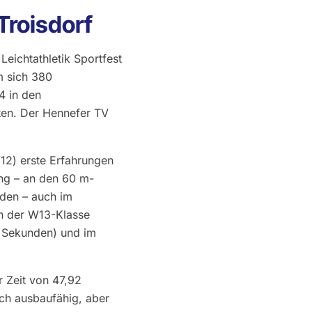
Troisdorf
eichtathletik Sportfest
m sich 380
4 in den
gten. Der Hennefer TV
12) erste Erfahrungen
ung – an den 60 m-
den – auch im
In der W13-Klasse
2 Sekunden) und im
 Zeit von 47,92
och ausbaufähig, aber