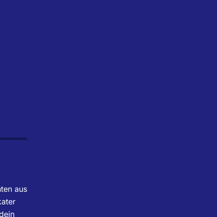
hten aus
ater
dein