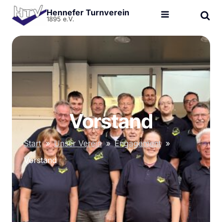
Hennefer Turnverein
1895 e.V.
Vorstand
Start
»
Unser Verein
»
Engagement
»
Vorstand