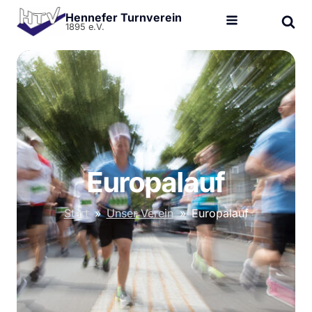
Hennefer Turnverein
1895 e.V.
Europalauf
Start
»
Unser Verein
»
Europalauf