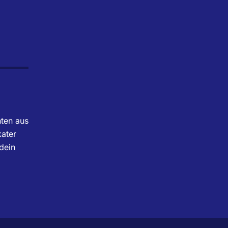
hten aus
ater
dein