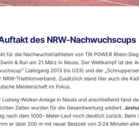
r Auftakt des NRW-Nachwuchscups
kt für die Nachwuchstriathleten von TRI POWER Rhein-Sieg,
Swim & Run am 21.März in Neuss. Der Wettkampf ist der Au
uchscup” (Jahrgang 2013 bis U23) und der „Schnupperseri
er NRW-Triathlonverband. Zusätzlich stand hier auch die Ka
eutsche Meisterschaft im Fokus.
r Ludwig-Wolker-Anlage in Neuss und anschließend fand 
reichten Zeiten wurden für die Gesamtwertung addiert.
Joshu
lag nach dem 1000- Meter-Lauf noch deutlich zurück. Beim
mm er über 200 m mit neuer Bestzeit von 3:24 Minuten alle