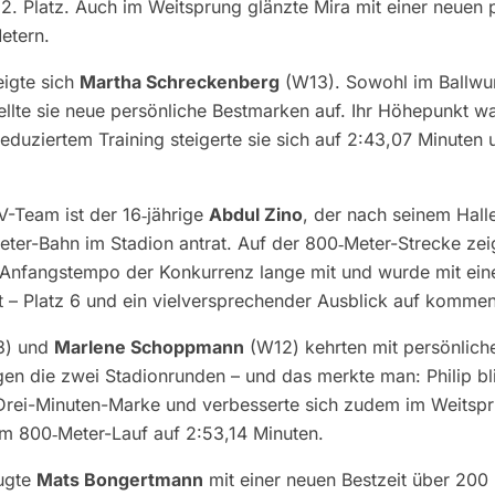
2. Platz. Auch im Weitsprung glänzte Mira mit einer neuen 
etern.
eigte sich
Martha Schreckenberg
(W13). Sowohl im Ballwur
ellte sie neue persönliche Bestmarken auf. Ihr Höhepunkt w
eduziertem Training steigerte sie sich auf 2:43,07 Minuten 
V-Team ist der 16‑jährige
Abdul Zino
, der nach seinem Hall
eter-Bahn im Stadion antrat. Auf der 800‑Meter-Strecke zei
 Anfangstempo der Konkurrenz lange mit und wurde mit eine
t – Platz 6 und ein vielversprechender Ausblick auf komm
3) und
Marlene Schoppmann
(W12) kehrten mit persönlich
en die zwei Stadionrunden – und das merkte man: Philip bl
 Drei-Minuten-Marke und verbesserte sich zudem im Weitspr
 im 800‑Meter-Lauf auf 2:53,14 Minuten.
ugte
Mats Bongertmann
mit einer neuen Bestzeit über 200