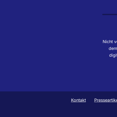
Nicht v
dem 
dig
Kontakt
Presseartik