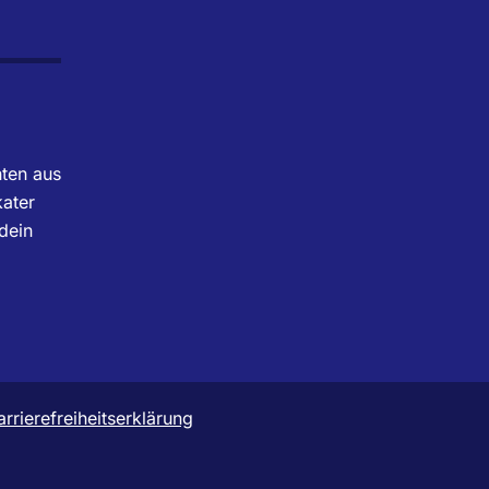
hten aus
ater
dein
arrierefreiheitserklärung